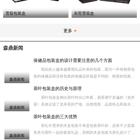
雪茄包装盒
东莞雪茄盒
更多
森鼎新闻
保健品包装盒的设计需要注意的几个方面
现在的人越来越重视礼品外表的包装，因为一件有精美包
装的保健品和没有包装的保健品价值是不同的，精美的包装盒
森鼎新闻
在一定的程度上能够提高礼品的档次，同时也让您送出去更有
茶叶包装盒的历史与原理
面子，收的人
茶叶包装盒掏出茶叶时出口年夜，易受潮于若瀛的《龙井
茶》具体记述了龙井茶的产地、自然情形、品质特点和泉水，
森鼎新闻
知名度岁不如天池和阳羡，但确十分珍贵，价值甚高。倒出茶
茶叶包装盒的三大优势
叶的量不易节
茶礼中需求的木盒包装不单是包装茶叶的，还有不少是装
茶具与茶叶一起的套装礼品，高档的木盒包装为茶礼设计了一
森鼎新闻
款放茶具的礼品木盒，而把茶具取出来后吗、礼品木盒可以当