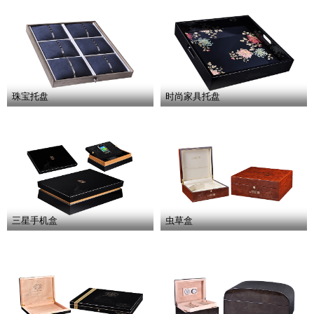
珠宝托盘
时尚家具托盘
三星手机盒
虫草盒