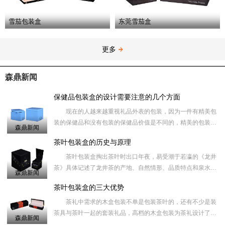
雪茄包装盒
东莞雪茄盒
更多
森鼎新闻
保健品包装盒的设计需要注意的几个方面
现在的人越来越重视礼品外表的包装，因为一件有精美包
装的保健品和没有包装的保健品价值是不同的，精美的包装盒
森鼎新闻
在一定的程度上能够提高礼品的档次，同时也让您送出去更有
茶叶包装盒的历史与原理
面子，收的人
茶叶包装盒掏出茶叶时出口年夜，易受潮于若瀛的《龙井
茶》具体记述了龙井茶的产地、自然情形、品质特点和泉水，
森鼎新闻
知名度岁不如天池和阳羡，但确十分珍贵，价值甚高。倒出茶
茶叶包装盒的三大优势
叶的量不易节
茶礼中需求的木盒包装不单是包装茶叶的，还有不少是装
茶具与茶叶一起的套装礼品，高档的木盒包装为茶礼设计了一
森鼎新闻
款放茶具的礼品木盒，而把茶具取出来后吗、礼品木盒可以当