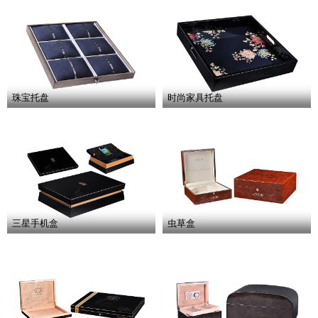
珠宝托盘
时尚家具托盘
三星手机盒
虫草盒