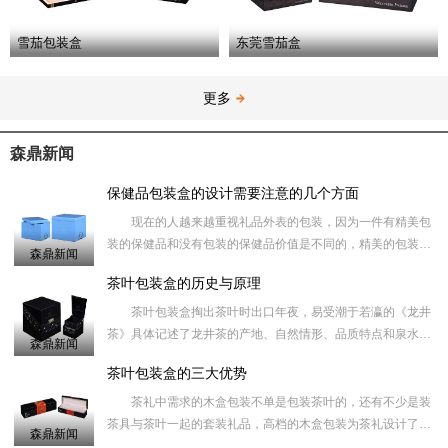
雪茄包装盒
东莞雪茄盒
更多
森鼎新闻
保健品包装盒的设计需要注意的几个方面
现在的人越来越重视礼品外表的包装，因为一件有精美包
装的保健品和没有包装的保健品价值是不同的，精美的包装盒
森鼎新闻
在一定的程度上能够提高礼品的档次，同时也让您送出去更有
茶叶包装盒的历史与原理
面子，收的人
茶叶包装盒掏出茶叶时出口年夜，易受潮于若瀛的《龙井
茶》具体记述了龙井茶的产地、自然情形、品质特点和泉水，
森鼎新闻
知名度岁不如天池和阳羡，但确十分珍贵，价值甚高。倒出茶
茶叶包装盒的三大优势
叶的量不易节
茶礼中需求的木盒包装不单是包装茶叶的，还有不少是装
茶具与茶叶一起的套装礼品，高档的木盒包装为茶礼设计了一
森鼎新闻
款放茶具的礼品木盒，而把茶具取出来后吗、礼品木盒可以当