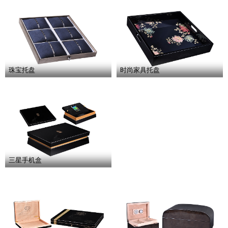
虫
珠宝托盘
时尚家具托盘
草
盒
三星手机盒