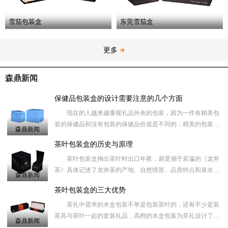
雪茄包装盒
东莞雪茄盒
更多
森鼎新闻
保健品包装盒的设计需要注意的几个方面
现在的人越来越重视礼品外表的包装，因为一件有精美包
装的保健品和没有包装的保健品价值是不同的，精美的包装盒
森鼎新闻
在一定的程度上能够提高礼品的档次，同时也让您送出去更有
茶叶包装盒的历史与原理
面子，收的人
茶叶包装盒掏出茶叶时出口年夜，易受潮于若瀛的《龙井
茶》具体记述了龙井茶的产地、自然情形、品质特点和泉水，
森鼎新闻
知名度岁不如天池和阳羡，但确十分珍贵，价值甚高。倒出茶
茶叶包装盒的三大优势
叶的量不易节
茶礼中需求的木盒包装不单是包装茶叶的，还有不少是装
茶具与茶叶一起的套装礼品，高档的木盒包装为茶礼设计了一
森鼎新闻
款放茶具的礼品木盒，而把茶具取出来后吗、礼品木盒可以当