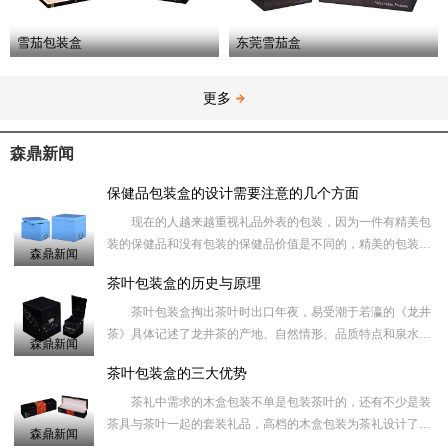
雪茄包装盒
东莞雪茄盒
更多
森鼎新闻
保健品包装盒的设计需要注意的几个方面
现在的人越来越重视礼品外表的包装，因为一件有精美包
装的保健品和没有包装的保健品价值是不同的，精美的包装盒
森鼎新闻
在一定的程度上能够提高礼品的档次，同时也让您送出去更有
茶叶包装盒的历史与原理
面子，收的人
茶叶包装盒掏出茶叶时出口年夜，易受潮于若瀛的《龙井
茶》具体记述了龙井茶的产地、自然情形、品质特点和泉水，
森鼎新闻
知名度岁不如天池和阳羡，但确十分珍贵，价值甚高。倒出茶
茶叶包装盒的三大优势
叶的量不易节
茶礼中需求的木盒包装不单是包装茶叶的，还有不少是装
茶具与茶叶一起的套装礼品，高档的木盒包装为茶礼设计了一
森鼎新闻
款放茶具的礼品木盒，而把茶具取出来后吗、礼品木盒可以当