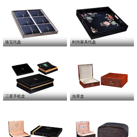
珠宝托盘
时尚家具托盘
三星手机盒
虫草盒