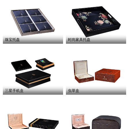
珠宝托盘
时尚家具托盘
三星手机盒
虫草盒