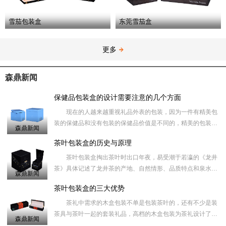
雪茄包装盒
东莞雪茄盒
更多
森鼎新闻
保健品包装盒的设计需要注意的几个方面
现在的人越来越重视礼品外表的包装，因为一件有精美包
装的保健品和没有包装的保健品价值是不同的，精美的包装盒
森鼎新闻
在一定的程度上能够提高礼品的档次，同时也让您送出去更有
茶叶包装盒的历史与原理
面子，收的人
茶叶包装盒掏出茶叶时出口年夜，易受潮于若瀛的《龙井
茶》具体记述了龙井茶的产地、自然情形、品质特点和泉水，
森鼎新闻
知名度岁不如天池和阳羡，但确十分珍贵，价值甚高。倒出茶
茶叶包装盒的三大优势
叶的量不易节
茶礼中需求的木盒包装不单是包装茶叶的，还有不少是装
茶具与茶叶一起的套装礼品，高档的木盒包装为茶礼设计了一
森鼎新闻
款放茶具的礼品木盒，而把茶具取出来后吗、礼品木盒可以当